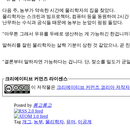
다음 주, 농부가 약속한 시간에 물리학자의 집을 찾았다.
물리학자는 스크린과 빔프로젝터, 컴퓨터 등을 동원하여 2시간
난무하는 수식과 공식들 때문에 농부는 눈앞이 핑핑 돌았다.
"아무튼 그래서 우유를 두배로 생산하는 게 가능하긴 한겁니까?
말허리를 잘린 물리학자는 살짝 기분이 상한 것 같았으나, 곧 
"결론부터 말하자면 가능하다는 겁니다. 단, 젖소를 밀도가 균
크리에이티브 커먼즈 라이센스
이 저작물은
크리에이티브 커먼즈 코리아 저작자
Posted by
롱고롱고
Tag
개그
,
농부
,
물리학자
,
유머
,
이공계