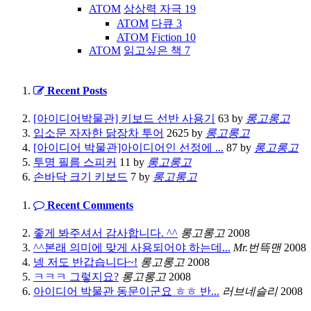
ATOM
상상력 자극
19
ATOM
다큐
3
ATOM
Fiction
10
ATOM
읽고싶은 책
7
Recent Posts
[아이디어박물관] 키보드 선반 사용기
63
by
롱고롱고
입소문 자자한 닭장차 투어
2625
by
롱고롱고
[아이디어 박물관]아이디어인 선정에 ...
87
by
롱고롱고
투명 필름 스피커
11
by
롱고롱고
손바닥 크기 키보드
7
by
롱고롱고
Recent Comments
좋게 봐주셔서 감사합니다. ^^
롱고롱고
2008
^^본래 의미에 맞게 사용되어야 하는데...
Mr.번뜩맨
2008
넹 저도 반갑습니다~!
롱고롱고
2008
ㅋㅋㅋ 그렇지요?
롱고롱고
2008
아이디어 박물관 동문이군요 ㅎㅎ 반...
러브네슬리
2008