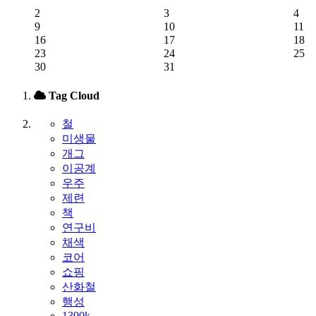
2
3
4
9
10
11
16
17
18
23
24
25
30
31
Tag Cloud
철
미생물
개그
이공계
우주
제련
책
연구비
채색
코어
쇼핑
산화철
행성
1300k