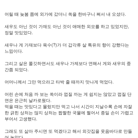
어릴 때 늦봄 쯤에 외가에 갔더니 쏙을 한바구니 쪄서 내 오셨다.
새우도 아닌 것이 가재도 아닌 것이 애매한 외모를 하고 있었지만,
정말 맛있었다.
새우나 게 가재보다 육수(?)가 더 갑각류 살 특유의 향이 강했다는
느낌이다.
그리고 살은 쫄깃하면서도 새우나 가제보다 연해서 게와 새우의 중
간쯤 되었다.
어머니께서 그만 먹으라고 타박 줄 때까지 맛나게 먹었다.
어린 손에 처음 까 보는 쏙이라 껍질 까는 게 쉽지는 않았고 껍질 단
면은 은근히 날카로웠다.
먹을 때는 맛있다고 몰랐지만 먹고 나서 시간이 지날수록 손에 자잘
한 긁힌 상처는 많지 상처는 짭짤한 국물에 쩔어서 종일 손이 가렵고
부어서 고생했다.
그래도 또 삶아 주시면 또 먹겠다고 해서 외갓집을 웃음바다로 만들
어 놓았다.