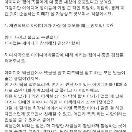
아이디어 쟁이(?)들에게 더 좋은 세상이 오고있다고 보여요.
그렇지만 아이디어 쟁이들의 가장 큰 적인 획일화, 독점화, 통제 이
런 것이 준동하는 미래가 올 가능성도 엿보여서 걱정이네요.
4. 개인적으로 아이디어가 가장 잘 떠오를 때는 언제입니까?
밤에 자려고 불끄고 누웠을 때
재미없는 세미나에 참석해서 딴생각 할 때
5. 마지막으로 아이디어박물관에 대해 바라는 점이나 좋은 경험을
적어주세요.
아이디어 박물관에서 댓글을 달고 피드백을 받고 하는 모든 일들이
좋은 경험이었지요.
한 가지 팁을 알려드리면, 여기서 봤던 재미있는 아이디어를 대화 소
재로 쓰면 대화가 매끄럽게 잘 풀리고 재미있어해요.
처음 만났거나 약간 어색한 상대와 딱히 할 이야기가 없을 때 날씨
얘기나 연예인 이야기나 하면 더 어색해지기 십상이잖아요?
그럴 때 달리는 화장실 이야기나 라멘 목욕탕 이야기 같은 걸 하면
자연스럽게 웃으면서 친해질 수 있고, 어딘가 톡톡 튀는 사람이라는
인상을 줄 수 있어서 좋아요.
박물관에 바라는 점은, 더 다양한 사람들이 활발하게 활동하는 곳이
되면 좋겠고, 그러기 위해서는 당장 저부터 좀더 적극적으로 참여할