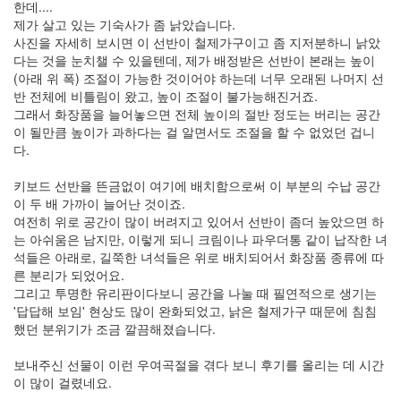
한데....
제가 살고 있는 기숙사가 좀 낡았습니다.
사진을 자세히 보시면 이 선반이 철제가구이고 좀 지저분하니 낡았
다는 것을 눈치챌 수 있을텐데, 제가 배정받은 선반이 본래는 높이
(아래 위 폭) 조절이 가능한 것이어야 하는데 너무 오래된 나머지 선
반 전체에 비틀림이 왔고, 높이 조절이 불가능해진거죠.
그래서 화장품을 늘어놓으면 전체 높이의 절반 정도는 버리는 공간
이 될만큼 높이가 과하다는 걸 알면서도 조절을 할 수 없었던 겁니
다.
키보드 선반을 뜬금없이 여기에 배치함으로써 이 부분의 수납 공간
이 두 배 가까이 늘어난 것이죠.
여전히 위로 공간이 많이 버려지고 있어서 선반이 좀더 높았으면 하
는 아쉬움은 남지만, 이렇게 되니 크림이나 파우더통 같이 납작한 녀
석들은 아래로, 길쭉한 녀석들은 위로 배치되어서 화장품 종류에 따
른 분리가 되었어요.
그리고 투명한 유리판이다보니 공간을 나눌 때 필연적으로 생기는
'답답해 보임' 현상도 많이 완화되었고, 낡은 철제가구 때문에 침침
했던 분위기가 조금 깔끔해졌습니다.
보내주신 선물이 이런 우여곡절을 겪다 보니 후기를 올리는 데 시간
이 많이 걸렸네요.