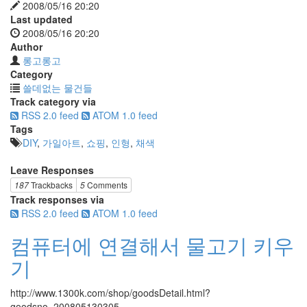
2008/05/16 20:20
Last updated
2008/05/16 20:20
Author
롱고롱고
Category
쓸데없는 물건들
Track category via
RSS 2.0 feed
ATOM 1.0 feed
Tags
DIY
,
가일아트
,
쇼핑
,
인형
,
채색
Leave Responses
187
Trackbacks
5
Comments
Track responses via
RSS 2.0 feed
ATOM 1.0 feed
컴퓨터에 연결해서 물고기 키우
기
http://www.1300k.com/shop/goodsDetail.html?
goodsno=200805130305