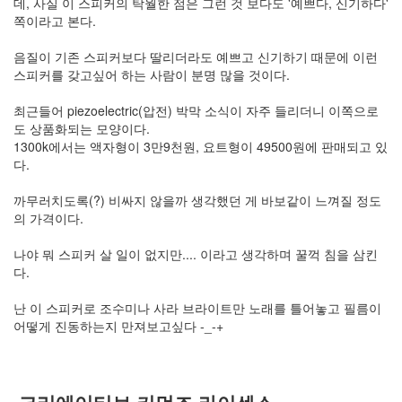
데, 사실 이 스피커의 탁월한 점은 그런 것 보다도 '예쁘다, 신기하다'
쪽이라고 본다.
음질이 기존 스피커보다 딸리더라도 예쁘고 신기하기 때문에 이런
스피커를 갖고싶어 하는 사람이 분명 많을 것이다.
최근들어 piezoelectric(압전) 박막 소식이 자주 들리더니 이쪽으로
도 상품화되는 모양이다.
1300k에서는 액자형이 3만9천원, 요트형이 49500원에 판매되고 있
다.
까무러치도록(?) 비싸지 않을까 생각했던 게 바보같이 느껴질 정도
의 가격이다.
나야 뭐 스피커 살 일이 없지만.... 이라고 생각하며 꿀꺽 침을 삼킨
다.
난 이 스피커로 조수미나 사라 브라이트만 노래를 틀어놓고 필름이
어떻게 진동하는지 만져보고싶다 -_-+
크리에이티브 커먼즈 라이센스