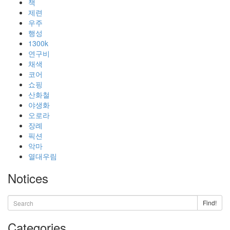
책
제련
우주
행성
1300k
연구비
채색
코어
쇼핑
산화철
야생화
오로라
장례
픽션
악마
열대우림
Notices
Find!
Categories