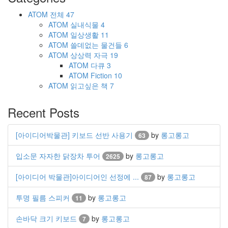
ATOM
전체
47
ATOM
실내식물
4
ATOM
일상생활
11
ATOM
쓸데없는 물건들
6
ATOM
상상력 자극
19
ATOM
다큐
3
ATOM
Fiction
10
ATOM
읽고싶은 책
7
Recent Posts
[아이디어박물관] 키보드 선반 사용기
by
롱고롱고
63
입소문 자자한 닭장차 투어
by
롱고롱고
2625
[아이디어 박물관]아이디어인 선정에 ...
by
롱고롱고
87
투명 필름 스피커
by
롱고롱고
11
손바닥 크기 키보드
by
롱고롱고
7