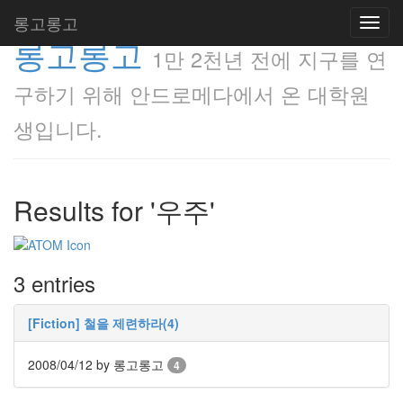
롱고롱고
Toggl
롱고롱고
navig
1만 2천년 전에 지구를 연
구하기 위해 안드로메다에서 온 대학원
생입니다.
Results for '우주'
3 entries
[Fiction] 철을 제련하라(4)
2008/04/12
by 롱고롱고
4