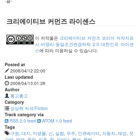
-끝-
크리에이티브 커먼즈 라이센스
이 저작물은
크리에이티브 커먼즈 코리아 저작자표
시-비영리-동일조건변경허락 2.0 대한민국 라이센
스
에 따라 이용하실 수 있습니다.
Posted at
2008/04/12 22:00
Last updated
2008/04/13 01:28
Author
롱고롱고
Category
상상력 자극/Fiction
Track category via
RSS 2.0 feed
ATOM 1.0 feed
Tags
구원
,
대지
,
미생물
,
신
,
실험
,
우주
,
인큐베이터
,
자동차
,
재앙
,
젓
가락
,
제련
,
종말
,
지옥
,
철
,
피바다
,
행성
,
형벌