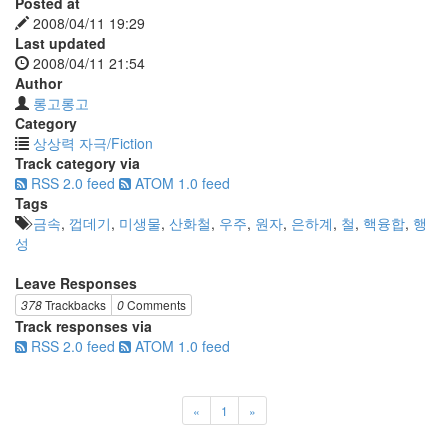
Posted at
2008/04/11 19:29
Last updated
2008/04/11 21:54
Author
롱고롱고
Category
상상력 자극/Fiction
Track category via
RSS 2.0 feed
ATOM 1.0 feed
Tags
금속
,
껍데기
,
미생물
,
산화철
,
우주
,
원자
,
은하계
,
철
,
핵융합
,
행
성
Leave Responses
378
Trackbacks
0
Comments
Track responses via
RSS 2.0 feed
ATOM 1.0 feed
«
1
»