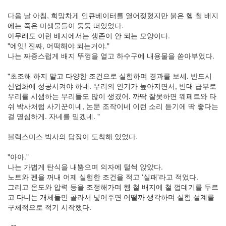
다음 날 아침, 희망차게 인큐베이터를 열어젖혔지만 붉은 헴 철 배지
에는 죽은 미생물들이 둥둥 떠있었다.
아무래도 이런 배지에서는 생존이 안 되는 모양이다.
"에잇! 진짜, 어떡해야 되는거야."
나는 짜증스럽게 배지 뚜껑을 열고 하수구에 내용물을 쏟아부었다.
"초조해 하지 말고 다양한 조건으로 실험하며 경과를 보세. 반드시
산업화에 성공시켜야 하네. 우리의 인기가 높아지면서, 반대 급부로
우리를 시샘하는 무리들도 많이 생겼어. 까딱 잘못하면 웨페트와 타
쉬 박사처럼 사기꾼이네, 논문 조작이네 이런 소리 듣기에 딱 좋다는
걸 명심하게. 자네를 믿겠네. "
블랙스미스 박사의 답장이 도착해 있었다.
"아아."
나는 가볍게 탄식을 내뿜으며 의자에 털썩 앉았다.
노트와 펜을 꺼내 어제 실험한 조건을 적고 '실패'라고 적었다.
그리고 온도와 압력 등을 조정해가며 헴 철 배지에 철 껍데기를 두르
고 다니는 개체들만 골라서 넣어주면 어떨까 생각하며 실험 설계를
구체적으로 적기 시작했다.