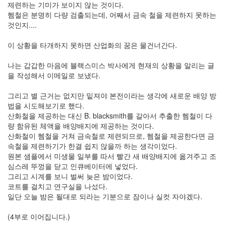
제련하는 기미가 보이지 않는 것이다.
헴철은 분명히 다량 검출되는데, 어째서 금속 철을 제련하지 못하는
것인지....
이 상황을 타개하지 못하면 산업화의 꿈은 물건너간다.
나는 갑갑한 마음에 블랙스미스 박사에게 현재의 상황을 알리는 글
을 작성해서 이메일로 보냈다.
그리고 별 근거는 없지만 밑져야 본전이라는 생각에 새로운 배양 방
법을 시도해보기로 했다.
산화철을 제공하는 대신 B. blacksmith를 갈아서 추출한 헴철이 다
량 함유된 체액을 배양배지에 제공하는 것이다.
산화철이 헴철을 거쳐 금속철로 제련되므로, 헴철을 제공한다면 금
속철을 제련하기가 한결 쉽지 않을까 하는 생각이었다.
원본 샘플에서 미생물 일부를 따서 빨간 새 배양배지에 옮겨주고 조
심스레 뚜껑을 닫고 인큐베이터에 넣었다.
그리고 시계를 보니 벌써 늦은 밤이었다.
코트를 걸치고 연구실을 나섰다.
일단 오늘 밤은 될대로 되라는 기분으로 잠이나 실컷 자야겠다.
(4부로 이어집니다.)