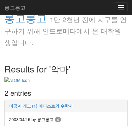
롱고롱고
Toggl
롱고롱고
navig
1만 2천년 전에 지구를 연
구하기 위해 안드로메다에서 온 대학원
생입니다.
Results for '악마'
2 entries
이공계 개그 (1) 메피스토와 수학자
2008/04/15
by 롱고롱고
4