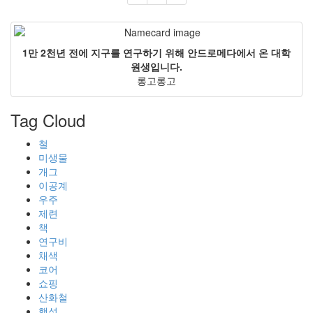
1만 2천년 전에 지구를 연구하기 위해 안드로메다에서 온 대학
원생입니다.
롱고롱고
Tag Cloud
철
미생물
개그
이공계
우주
제련
책
연구비
채색
코어
쇼핑
산화철
행성