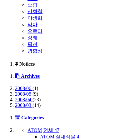
쇼핑
산화철
야생화
악마
오로라
장례
픽션
광합성
Notices
Archives
2008/06
(1)
2008/05
(9)
2008/04
(23)
2008/03
(14)
Categories
ATOM
전체
47
ATOM
실내식물
4