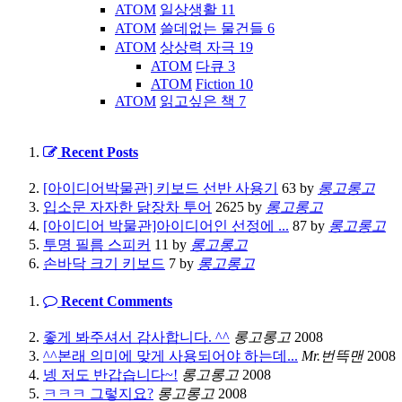
ATOM
일상생활
11
ATOM
쓸데없는 물건들
6
ATOM
상상력 자극
19
ATOM
다큐
3
ATOM
Fiction
10
ATOM
읽고싶은 책
7
Recent Posts
[아이디어박물관] 키보드 선반 사용기
63
by
롱고롱고
입소문 자자한 닭장차 투어
2625
by
롱고롱고
[아이디어 박물관]아이디어인 선정에 ...
87
by
롱고롱고
투명 필름 스피커
11
by
롱고롱고
손바닥 크기 키보드
7
by
롱고롱고
Recent Comments
좋게 봐주셔서 감사합니다. ^^
롱고롱고
2008
^^본래 의미에 맞게 사용되어야 하는데...
Mr.번뜩맨
2008
넹 저도 반갑습니다~!
롱고롱고
2008
ㅋㅋㅋ 그렇지요?
롱고롱고
2008