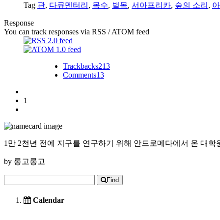
Tag
관
,
다큐멘터리
,
목수
,
벌목
,
서아프리카
,
숲의 소리
,
아
Response
You can track responses via RSS / ATOM feed
Trackbacks
213
Comments
13
1
1만 2천년 전에 지구를 연구하기 위해 안드로메다에서 온 대학
by
롱고롱고
Find
Calendar