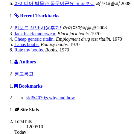
아이디어 박물관 동문이군요 ㅎㅎ 반...
러브네슬리
2008
Recent Trackbacks
키보드 선반 사용후기!
아이디어박물관
2008
Jack black underwear.
Black jack boats.
1970
Cheap generic ritalin.
Employment drug test ritalin.
1970
Lanas boobs.
Bouncy boobs.
1970
Rate my boobs.
Boobs.
1970
Authors
롱고롱고
Bookmarks
sid&#039;s why and how
Site Stats
Total hits
1209510
Today