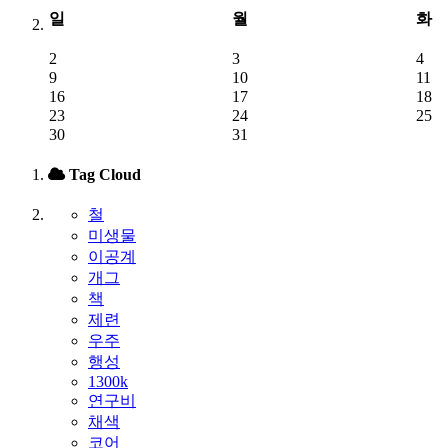
일
월
화
2
3
4
9
10
11
16
17
18
23
24
25
30
31
Tag Cloud
철
미생물
이공계
개그
책
제련
우주
행성
1300k
연구비
채색
코어