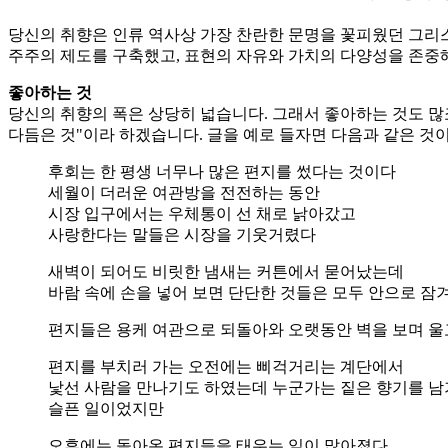
당신의 취향은 인류 역사상 가장 찬란한 문명을 꽃피웠던 그리스
주주의 제도를 구축했고, 표현의 자유와 가치의 다양성을 존중
좋아하는 것
당신의 취향의 폭은 상당히 넓습니다. 그래서 좋아하는 것도 많
다듬은 것"이라 하겠습니다. 글을 예로 들자면 다음과 같은 것이
후회는 한 평생 너무나 많은 편지를 썼다는 것이다
세월이 더러운 여관방을 전전하는 동안
시장 입구에서는 우체통이 선 채로 낡아갔고
사랑한다는 말들은 시장을 기웃거렸다
새벽이 되어도 비릿한 냄새는 커튼에서 묻어났는데
바람 속에 손을 넣어 보면 단단한 것들은 모두 안으로 잠
편지들은 용케 여관으로 되돌아와 오랫동안 벽을 보며 울
편지를 부치러 가는 오전에는 삐걱거리는 계단에서
낯선 사람을 만나기도 하였는데 누군가는 짙은 향기를 
슬픈 일이었지만
오후에는 돌아온 편지들을 태우는 일이 많아졌다