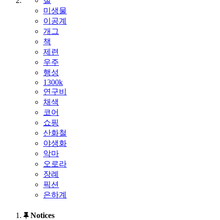
철
미생물
이공계
개그
책
제련
우주
행성
1300k
연구비
채색
코어
쇼핑
산화철
야생화
악마
오로라
장례
픽션
은하계
Notices