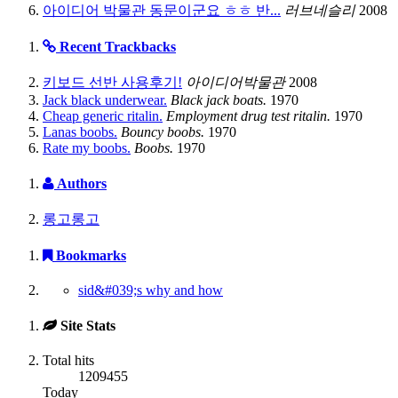
아이디어 박물관 동문이군요 ㅎㅎ 반...
러브네슬리
2008
Recent Trackbacks
키보드 선반 사용후기!
아이디어박물관
2008
Jack black underwear.
Black jack boats.
1970
Cheap generic ritalin.
Employment drug test ritalin.
1970
Lanas boobs.
Bouncy boobs.
1970
Rate my boobs.
Boobs.
1970
Authors
롱고롱고
Bookmarks
sid&#039;s why and how
Site Stats
Total hits
1209455
Today