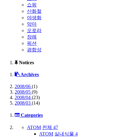
쇼핑
산화철
야생화
악마
오로라
장례
픽션
광합성
Notices
Archives
2008/06
(1)
2008/05
(9)
2008/04
(23)
2008/03
(14)
Categories
ATOM
전체
47
ATOM
실내식물
4