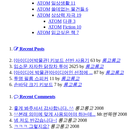
ATOM
일상생활
11
ATOM
쓸데없는 물건들
6
ATOM
상상력 자극
19
ATOM
다큐
3
ATOM
Fiction
10
ATOM
읽고싶은 책
7
Recent Posts
[아이디어박물관] 키보드 선반 사용기
63
by
롱고롱고
입소문 자자한 닭장차 투어
2625
by
롱고롱고
[아이디어 박물관]아이디어인 선정에 ...
87
by
롱고롱고
투명 필름 스피커
11
by
롱고롱고
손바닥 크기 키보드
7
by
롱고롱고
Recent Comments
좋게 봐주셔서 감사합니다. ^^
롱고롱고
2008
^^본래 의미에 맞게 사용되어야 하는데...
Mr.번뜩맨
2008
넹 저도 반갑습니다~!
롱고롱고
2008
ㅋㅋㅋ 그렇지요?
롱고롱고
2008