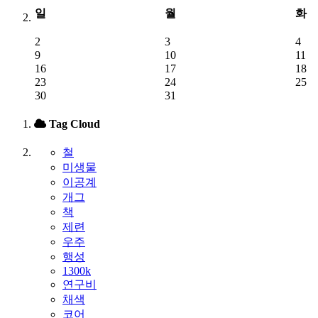
일
월
화
2
3
4
9
10
11
16
17
18
23
24
25
30
31
Tag Cloud
철
미생물
이공계
개그
책
제련
우주
행성
1300k
연구비
채색
코어