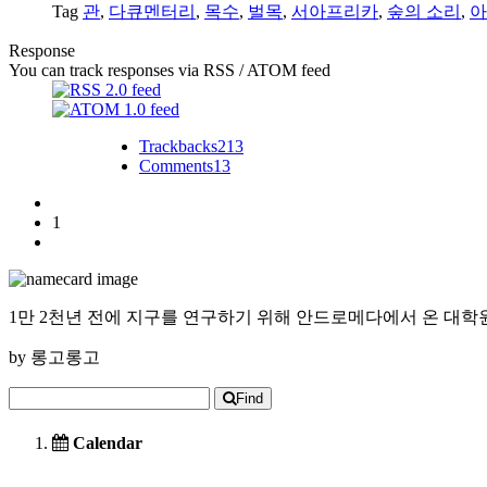
Tag
관
,
다큐멘터리
,
목수
,
벌목
,
서아프리카
,
숲의 소리
,
아
Response
You can track responses via RSS / ATOM feed
Trackbacks
213
Comments
13
1
1만 2천년 전에 지구를 연구하기 위해 안드로메다에서 온 대학
by
롱고롱고
Find
Calendar