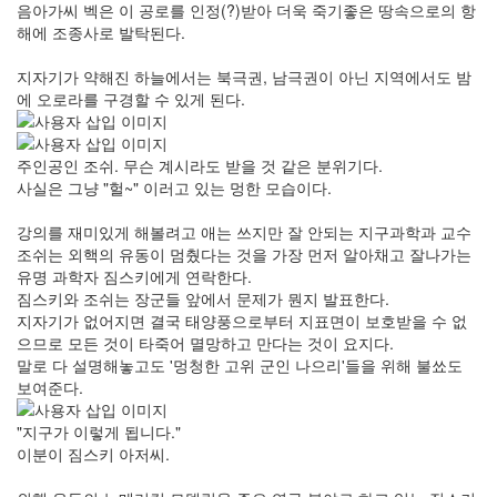
음아가씨 벡은 이 공로를 인정(?)받아 더욱 죽기좋은 땅속으로의 항
해에 조종사로 발탁된다.
지자기가 약해진 하늘에서는 북극권, 남극권이 아닌 지역에서도 밤
에 오로라를 구경할 수 있게 된다.
주인공인 조쉬. 무슨 계시라도 받을 것 같은 분위기다.
사실은 그냥 "헐~" 이러고 있는 멍한 모습이다.
강의를 재미있게 해볼려고 애는 쓰지만 잘 안되는 지구과학과 교수
조쉬는 외핵의 유동이 멈췄다는 것을 가장 먼저 알아채고 잘나가는
유명 과학자 짐스키에게 연락한다.
짐스키와 조쉬는 장군들 앞에서 문제가 뭔지 발표한다.
지자기가 없어지면 결국 태양풍으로부터 지표면이 보호받을 수 없
으므로 모든 것이 타죽어 멸망하고 만다는 것이 요지다.
말로 다 설명해놓고도 '멍청한 고위 군인 나으리'들을 위해 불쑈도
보여준다.
"지구가 이렇게 됩니다."
이분이 짐스키 아저씨.