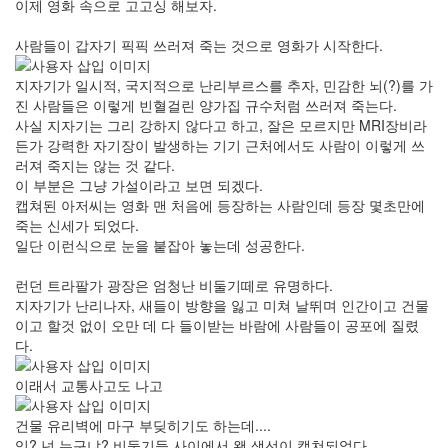
이제 영화 속으로 고고싱 해보자.
사람들이 갑자기 픽픽 쓰러져 죽는 것으로 영화가 시작한다.
지자기가 일시적, 국지적으로 난리부르스를 추자, 민감한 뇌(?)를 가
진 사람들은 이렇게 빈혈걸린 양가집 규수처럼 쓰러져 죽는다.
사실 지자기는 그리 강하지 않다고 하고, 잘은 모르지만 MRI장비라
든가 강력한 자기장이 발생하는 기기 근처에서도 사람이 이렇게 쓰
러져 죽지는 않는 것 같다.
이 부분은 그냥 가설이라고 보면 되겠다.
캡쳐된 아저씨는 영화 맨 처음에 등장하는 사람인데 등장 몇초만에
죽는 신세가 되었다.
일단 이런식으로 눈을 붙잡아 놓는데 성공한다.
런던 트라팔가 광장은 엄청난 비둘기떼로 유명하다.
지자기가 난리나자, 새들이 방향을 잃고 미쳐 날뛰며 인간이고 건물
이고 할것 없이 오만 데 다 들이받는 바람에 사람들이 공포에 질렸
다.
이래서 교통사고도 나고
건물 유리벽에 마구 부딪히기도 하는데....
잉? 넌 누구냐? 비둘기들 사이에서 왠 생선이 캡쳐되었다.