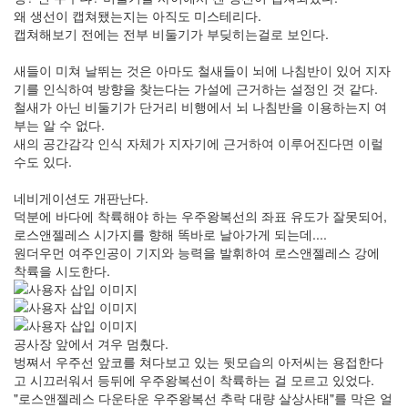
왜 생선이 캡쳐됐는지는 아직도 미스테리다.
캡쳐해보기 전에는 전부 비둘기가 부딪히는걸로 보인다.
새들이 미쳐 날뛰는 것은 아마도 철새들이 뇌에 나침반이 있어 지자
기를 인식하여 방향을 찾는다는 가설에 근거하는 설정인 것 같다.
철새가 아닌 비둘기가 단거리 비행에서 뇌 나침반을 이용하는지 여
부는 알 수 없다.
새의 공간감각 인식 자체가 지자기에 근거하여 이루어진다면 이럴
수도 있다.
네비게이션도 개판난다.
덕분에 바다에 착륙해야 하는 우주왕복선의 좌표 유도가 잘못되어,
로스앤젤레스 시가지를 향해 똑바로 날아가게 되는데....
원더우먼 여주인공이 기지와 능력을 발휘하여 로스앤젤레스 강에
착륙을 시도한다.
공사장 앞에서 겨우 멈췄다.
벙쪄서 우주선 앞코를 쳐다보고 있는 뒷모습의 아저씨는 용접한다
고 시끄러워서 등뒤에 우주왕복선이 착륙하는 걸 모르고 있었다.
"로스앤젤레스 다운타운 우주왕복선 추락 대량 살상사태"를 막은 얼