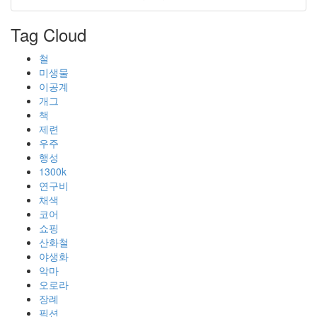
Tag Cloud
철
미생물
이공계
개그
책
제련
우주
행성
1300k
연구비
채색
코어
쇼핑
산화철
야생화
악마
오로라
장례
픽션