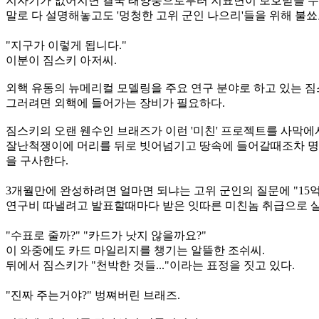
지자기가 없어지면 결국 태양풍으로부터 지표면이 보호받을 수 
말로 다 설명해놓고도 '멍청한 고위 군인 나으리'들을 위해 불쑈
"지구가 이렇게 됩니다."
이분이 짐스키 아저씨.
외핵 유동의 뉴메리컬 모델링을 주요 연구 분야로 하고 있는 
그러려면 외핵에 들어가는 장비가 필요하다.
짐스키의 오랜 웬수인 브래즈가 이런 '미친' 프로젝트를 사막에서
잘난척쟁이에 머리를 뒤로 빗어넘기고 땅속에 들어갈때조차 명품
을 구사한다.
3개월만에 완성하려면 얼마면 되냐는 고위 군인의 질문에 "15
연구비 따낼려고 발표할때마다 받은 잇따른 미친놈 취급으로 살짝
"수표로 줄까?" "카드가 낫지 않을까요?"
이 와중에도 카드 마일리지를 챙기는 알뜰한 조쉬씨.
뒤에서 짐스키가 "천박한 것들..."이라는 표정을 짓고 있다.
"진짜 주는거야?" 벙쪄버린 브래즈.