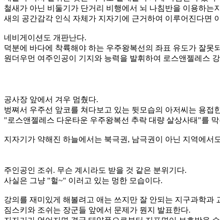
철새가 아닌 비둘기가 단거리 비행에서 뇌 나침반을 이용하는지 
새의 공간감각 인식 자체가 지자기에 근거하여 이루어진다면 이
네비게이션도 개판난다.
덕분에 바다에 착륙해야 하는 우주왕복선의 좌표 유도가 잘못되어
원더우먼 여주인공이 기지와 능력을 발휘하여 로스앤젤레스 강
공사장 앞에서 겨우 멈췄다.
벙쪄서 우주선 앞코를 쳐다보고 있는 뒷모습의 아저씨는 용접
"로스앤젤레스 다운타운 우주왕복선 추락 대량 살상사태"를 막은
지자기가 약해진 하늘에서는 북극권, 남극권이 아닌 지역에서도 
주인공인 조쉬. 무슨 계시라도 받을 것 같은 분위기다.
사실은 그냥 "헐~" 이러고 있는 멍한 모습이다.
강의를 재미있게 해볼려고 애는 쓰지만 잘 안되는 지구과학과 
짐스키와 조쉬는 장군들 앞에서 문제가 뭔지 발표한다.