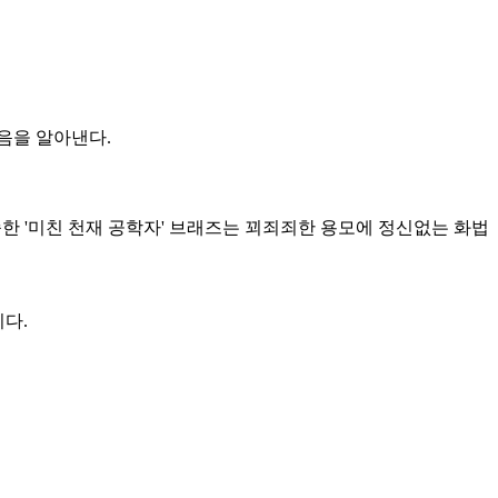
음을 알아낸다.
 '미친 천재 공학자' 브래즈는 꾀죄죄한 용모에 정신없는 화법
다.