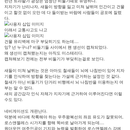
런던 트라팔가 광장은 엄청난 비둘기떼로 유명하다.
지자기가 난리나자, 새들이 방향을 잃고 미쳐 날뛰며 인간이고 건물
이고 할것 없이 오만 데 다 들이받는 바람에 사람들이 공포에 질렸
다.
이래서 교통사고도 나고
건물 유리벽에 마구 부딪히기도 하는데....
잉? 넌 누구냐? 비둘기들 사이에서 왠 생선이 캡쳐되었다.
왜 생선이 캡쳐됐는지는 아직도 미스테리다.
캡쳐해보기 전에는 전부 비둘기가 부딪히는걸로 보인다.
새들이 미쳐 날뛰는 것은 아마도 철새들이 뇌에 나침반이 있어 지자
기를 인식하여 방향을 찾는다는 가설에 근거하는 설정인 것 같다.
철새가 아닌 비둘기가 단거리 비행에서 뇌 나침반을 이용하는지 여
부는 알 수 없다.
새의 공간감각 인식 자체가 지자기에 근거하여 이루어진다면 이럴
수도 있다.
네비게이션도 개판난다.
덕분에 바다에 착륙해야 하는 우주왕복선의 좌표 유도가 잘못되어,
로스앤젤레스 시가지를 향해 똑바로 날아가게 되는데....
원더우먼 여주인공이 기지와 능력을 발휘하여 로스앤젤레스 강에