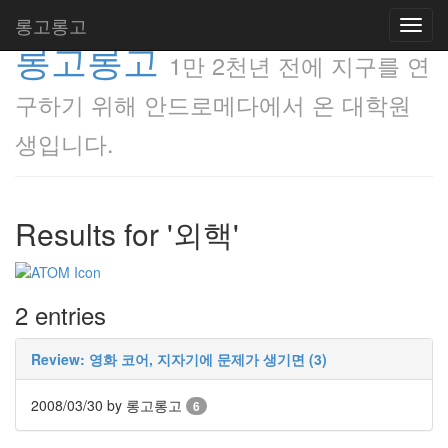
롱고롱고
Toggl
롱고롱고
navig
1만 2천년 전에 지구를 연
구하기 위해 안드로메다에서 온 대학원
생입니다.
Results for '외핵'
2 entries
Review: 영화 코어, 지자기에 문제가 생기면 (3)
2008/03/30
by 롱고롱고
6