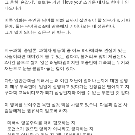
그 흔한 '손잡기', '뽀뽀'는 커녕 'I love you' 스러운 대사도 한마디 안
나오더라.
미쿡 영화는 주인공 남녀를 영화 끝까지 살려줘야 할 의무가 있기 때
문에, 둘은 우여곡절끝에 땅속에서 기어나오는 데 성공한다.
그게 말이 되냐는 질문은 안 받는다.
지구과학, 종말론, 과학자 행동학 중 어느 하나에라도 관심이 있는
사람이라면 재미있게 볼 수 있는 영화고, 볼거리도 많이 제공된다.
2시간 쯤으로 짧지 않은 러닝타임이지만 초중반에 계속되는 위기와
재난으로 눈을 붙잡아 놓는 힘이 있다.
다만 일반관객을 위해서는 왜 이런 재난이 일어나는지에 대한 설명
이 매우 부족한데, 일일이 설명하고 있다가는 긴장감은 떨어지고 지
구과학 교육비디오가 되기 십상인지라 어쩔 수 없는 부분인 것 같다.
이 영화를 보여주면 욕만 실컷 먹을 사람도 있으니, 다음과 같은 사
람들에게는 권유하지 말도록 하자.
- 미국식 영웅주의를 극히 혐오하는 자
- 로맨스가 없으면 영화가 아니라고 생각하는 자
- 설정을 이해할 수 없는 자 (예: 10살짜리 조카)