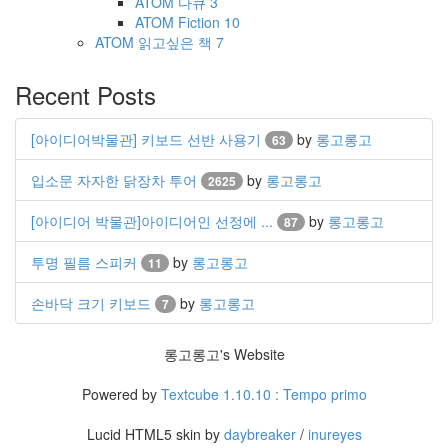
ATOM
다큐
3
ATOM
Fiction
10
ATOM
읽고싶은 책
7
Recent Posts
[아이디어박물관] 키보드 선반 사용기
by
롱고롱고
63
입소문 자자한 닭장차 투어
by
롱고롱고
2625
[아이디어 박물관]아이디어인 선정에 ...
by
롱고롱고
87
투명 필름 스피커
by
롱고롱고
11
손바닥 크기 키보드
by
롱고롱고
7
롱고롱고's Website
Powered by
Textcube 1.10.10 : Tempo primo
Lucid HTML5 skin by
daybreaker
/
inureyes