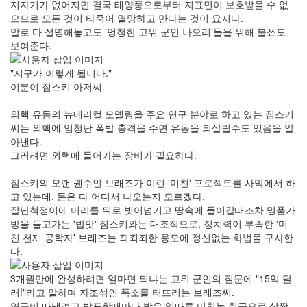
지자기가 없어지면 결국 태양풍으로부터 지표면이 보호받을 수 없
으므로 모든 것이 타죽어 멸망하고 만다는 것이 요지다.
말로 다 설명해놓고도 '멍청한 고위 군인 나으리'들을 위해 불쑈도
보여준다.
"지구가 이렇게 됩니다."
이분이 짐스키 아저씨.
외핵 유동의 뉴메리컬 모델링을 주요 연구 분야로 하고 있는 짐스키
씨는 외핵에 엄청난 폭발 충격을 주면 유동을 되살릴수도 있음을 알
아낸다.
그러려면 외핵에 들어가는 장비가 필요하다.
짐스키의 오랜 웬수인 브래즈가 이런 '미친' 프로젝트를 사막에서 하
고 있는데, 돈은 다 어디서 나오는지 모르겠다.
잘난척쟁이에 머리를 뒤로 빗어넘기고 땅속에 들어갈때조차 명품가
방을 들고가는 '밥맛' 짐스키와는 대조적으로, 정치력이 부족한 '미
친 천재 공학자' 브래즈는 꾀죄죄한 용모에 정신없는 화법을 구사한
다.
3개월만에 완성하려면 얼마면 되냐는 고위 군인의 질문에 "15억 달
러!"라고 말하며 자조섞인 폭소를 터뜨리는 브래즈씨.
연구비 따낼려고 발표할때마다 받은 잇따른 미친놈 취급으로 살짝