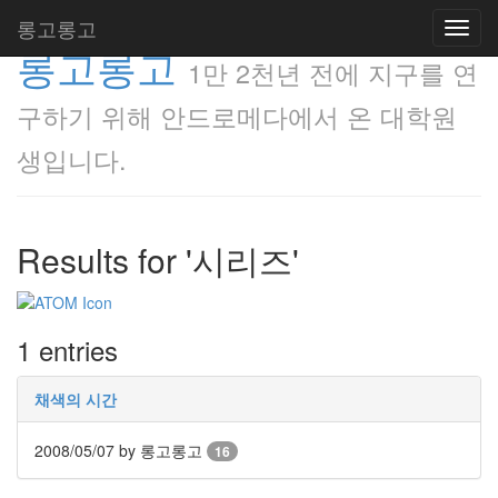
롱고롱고
Toggl
롱고롱고
navig
1만 2천년 전에 지구를 연
구하기 위해 안드로메다에서 온 대학원
생입니다.
Results for '시리즈'
1 entries
채색의 시간
2008/05/07
by 롱고롱고
16