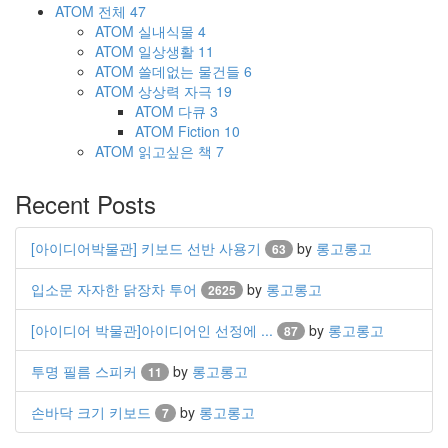
ATOM
전체
47
ATOM
실내식물
4
ATOM
일상생활
11
ATOM
쓸데없는 물건들
6
ATOM
상상력 자극
19
ATOM
다큐
3
ATOM
Fiction
10
ATOM
읽고싶은 책
7
Recent Posts
[아이디어박물관] 키보드 선반 사용기
by
롱고롱고
63
입소문 자자한 닭장차 투어
by
롱고롱고
2625
[아이디어 박물관]아이디어인 선정에 ...
by
롱고롱고
87
투명 필름 스피커
by
롱고롱고
11
손바닥 크기 키보드
by
롱고롱고
7