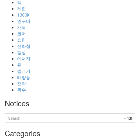
책
제련
1300k
연구비
채색
코어
쇼핑
산화철
행성
에너지
관
껍데기
태양풍
전략
목수
Notices
Find!
Categories