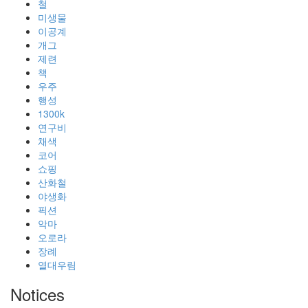
철
미생물
이공계
개그
제련
책
우주
행성
1300k
연구비
채색
코어
쇼핑
산화철
야생화
픽션
악마
오로라
장례
열대우림
Notices