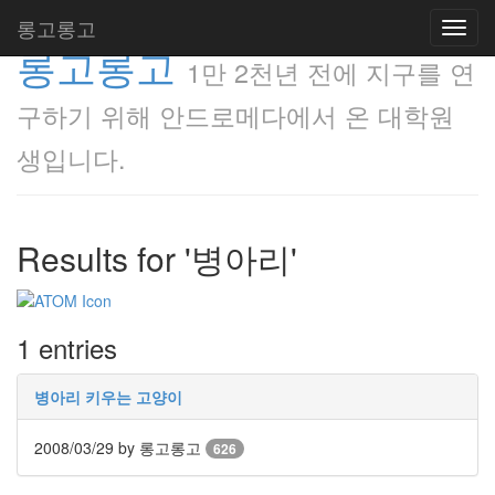
롱고롱고
Toggl
롱고롱고
navig
1만 2천년 전에 지구를 연
구하기 위해 안드로메다에서 온 대학원
생입니다.
Results for '병아리'
1 entries
병아리 키우는 고양이
2008/03/29
by 롱고롱고
626