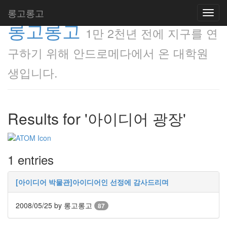
롱고롱고
Toggl
롱고롱고
navig
1만 2천년 전에 지구를 연
구하기 위해 안드로메다에서 온 대학원
생입니다.
Results for '아이디어 광장'
1 entries
[아이디어 박물관]아이디어인 선정에 감사드리며
2008/05/25
by 롱고롱고
87