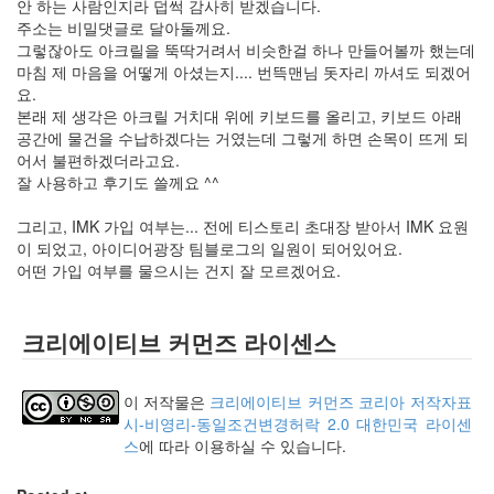
안 하는 사람인지라 덥썩 감사히 받겠습니다.
주소는 비밀댓글로 달아둘께요.
그렇잖아도 아크릴을 뚝딱거려서 비슷한걸 하나 만들어볼까 했는데
마침 제 마음을 어떻게 아셨는지.... 번뜩맨님 돗자리 까셔도 되겠어
요.
본래 제 생각은 아크릴 거치대 위에 키보드를 올리고, 키보드 아래
공간에 물건을 수납하겠다는 거였는데 그렇게 하면 손목이 뜨게 되
어서 불편하겠더라고요.
잘 사용하고 후기도 쓸께요 ^^
그리고, IMK 가입 여부는... 전에 티스토리 초대장 받아서 IMK 요원
이 되었고, 아이디어광장 팀블로그의 일원이 되어있어요.
어떤 가입 여부를 물으시는 건지 잘 모르겠어요.
크리에이티브 커먼즈 라이센스
이 저작물은
크리에이티브 커먼즈 코리아 저작자표
시-비영리-동일조건변경허락 2.0 대한민국 라이센
스
에 따라 이용하실 수 있습니다.