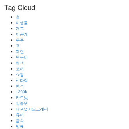
Tag Cloud
철
미생물
개그
이공계
우주
책
제련
연구비
채색
코어
쇼핑
산화철
행성
1300k
카드빚
김충원
내셔널지오그래픽
유머
금속
발표