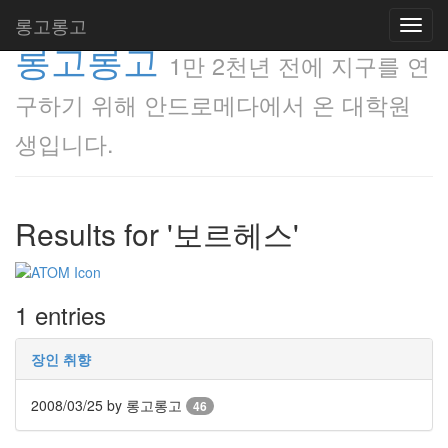
롱고롱고
Toggl
롱고롱고
navig
1만 2천년 전에 지구를 연
구하기 위해 안드로메다에서 온 대학원
생입니다.
Results for '보르헤스'
1 entries
장인 취향
2008/03/25
by 롱고롱고
46