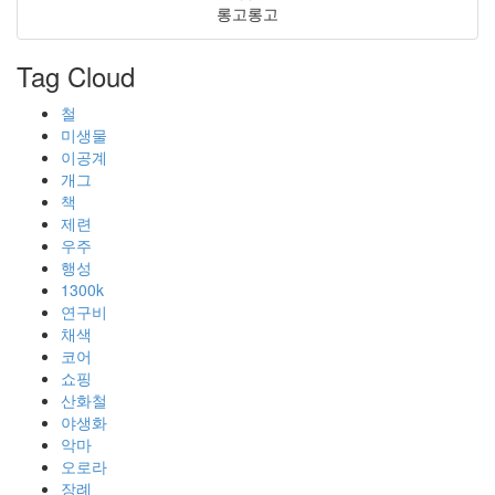
롱고롱고
Tag Cloud
철
미생물
이공계
개그
책
제련
우주
행성
1300k
연구비
채색
코어
쇼핑
산화철
야생화
악마
오로라
장례