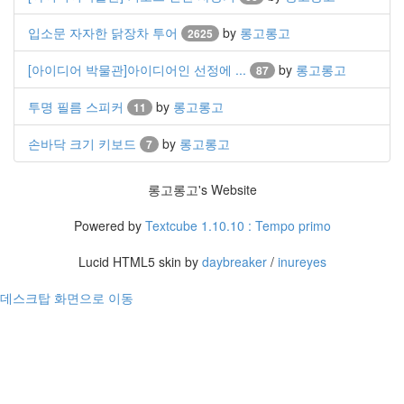
입소문 자자한 닭장차 투어
by
롱고롱고
2625
[아이디어 박물관]아이디어인 선정에 ...
by
롱고롱고
87
투명 필름 스피커
by
롱고롱고
11
손바닥 크기 키보드
by
롱고롱고
7
롱고롱고's Website
Powered by
Textcube 1.10.10 : Tempo primo
Lucid HTML5 skin by
daybreaker
/
inureyes
데스크탑 화면으로 이동