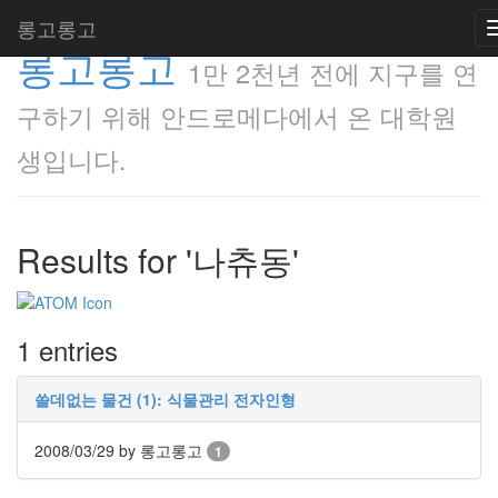
롱고롱고
롱고롱고
1만 2천년 전에 지구를 연
구하기 위해 안드로메다에서 온 대학원
생입니다.
Results for '나츄동'
1 entries
쓸데없는 물건 (1): 식물관리 전자인형
2008/03/29
by 롱고롱고
1