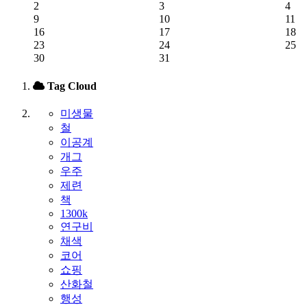
2
3
4
9
10
11
16
17
18
23
24
25
30
31
Tag Cloud
미생물
철
이공계
개그
우주
제련
책
1300k
연구비
채색
코어
쇼핑
산화철
행성