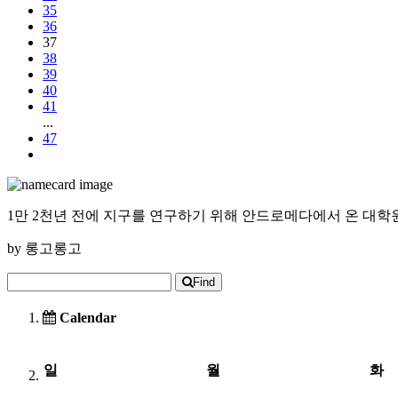
35
36
37
38
39
40
41
...
47
1만 2천년 전에 지구를 연구하기 위해 안드로메다에서 온 대학
by
롱고롱고
Find
Calendar
일
월
화