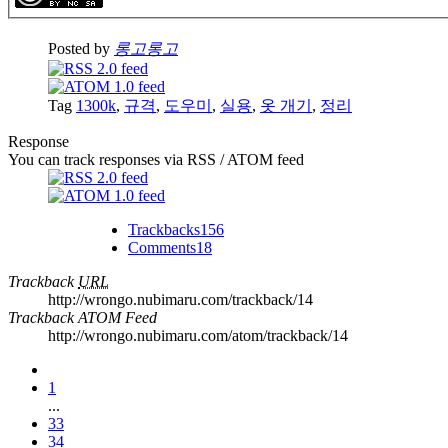
Posted by
롱고롱고
Tag
1300k
,
규격
,
도우미
,
실용
,
옷 개기
,
정리
Response
You can track responses via RSS / ATOM feed
Trackbacks
156
Comments
18
Trackback
URL
http://wrongo.nubimaru.com/trackback/14
Trackback ATOM Feed
http://wrongo.nubimaru.com/atom/trackback/14
1
...
33
34