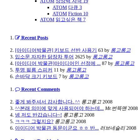
ATOM
상상력 자극
19
ATOM
다큐
3
ATOM
Fiction
10
ATOM
읽고싶은 책
7
Recent Posts
[아이디어박물관] 키보드 선반 사용기
63
by
롱고롱고
입소문 자자한 닭장차 투어
2625
by
롱고롱고
[아이디어 박물관]아이디어인 선정에 ...
87
by
롱고롱고
투명 필름 스피커
11
by
롱고롱고
손바닥 크기 키보드
7
by
롱고롱고
Recent Comments
좋게 봐주셔서 감사합니다. ^^
롱고롱고
2008
^^본래 의미에 맞게 사용되어야 하는데...
Mr.번뜩맨
2008
넹 저도 반갑습니다~!
롱고롱고
2008
ㅋㅋㅋ 그렇지요?
롱고롱고
2008
아이디어 박물관 동문이군요 ㅎㅎ 반...
러브네슬리
2008