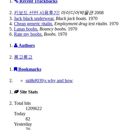
Recent Trackbacks
키보드 선반 사용후기!
아이디어박물관
2008
Jack black underwear.
Black jack boats.
1970
Cheap generic ritalin.
Employment drug test ritalin.
1970
Lanas boobs.
Bouncy boobs.
1970
Rate my boobs.
Boobs.
1970
Authors
롱고롱고
Bookmarks
sid&#039;s why and how
Site Stats
Total hits
1209622
Today
82
Yesterday
70